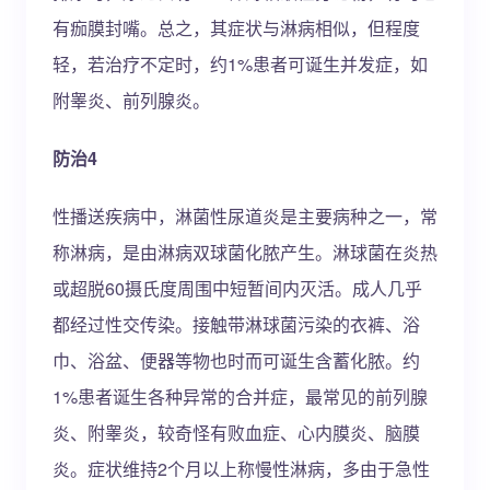
有痂膜封嘴。总之，其症状与淋病相似，但程度
轻，若治疗不定时，约1%患者可诞生并发症，如
附睾炎、前列腺炎。
防治4
性播送疾病中，淋菌性尿道炎是主要病种之一，常
称淋病，是由淋病双球菌化脓产生。淋球菌在炎热
或超脱60摄氏度周围中短暂间内灭活。成人几乎
都经过性交传染。接触带淋球菌污染的衣裤、浴
巾、浴盆、便器等物也时而可诞生含蓄化脓。约
1%患者诞生各种异常的合并症，最常见的前列腺
炎、附睾炎，较奇怪有败血症、心内膜炎、脑膜
炎。症状维持2个月以上称慢性淋病，多由于急性