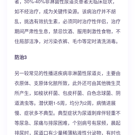
者，30%-40%非淋菌性尿道炎患者无临床症状，
如不经治疗，成为关键传染源。该病治疗并不胡
乱，挑选有效抗生素，必须同时治疗性伴侣，治疗
期间严肃性生息，禁忌饮酒、服用刺激性食物，不
住局部洁净，对污染衣裤、毛巾等定时清洗消毒。
防治3
另一较常见的性播送疾病非淋菌性尿道炎，主要由
衣原体、支原体化脓所致，此外还可由其他微生灵
所产生，如梭状杆菌、包皮杆菌、白色念球菌、阴
道滴虫等。潜伏期1-5周，均分为2周，病情进展
慢、症状多不典型。典型症状为尿道刺痒伴轻重不
等尿急、尿痛与排尿困难，个别病号有尿频，晨起
排尿时，尿道口有少量稀薄粘液性分泌物，有时也