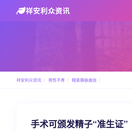
祥安利众资讯
祥安利众资讯
/
男性不育
/
精索静脉曲张
/
手术可颁发精子“准生证”