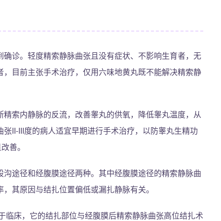
到确诊。轻度精索静脉曲张且没有症状、不影响生育者，无
者，目前主张手术治疗，仅用六味地黄丸既不能解决精索静
断精索内静脉的反流，改善睾丸的供氧，降低睾丸温度，从
II-III度的病人适宜早期进行手术治疗，以防睾丸生精功
显改善。
股沟途径和经腹膜途径两种。其中经腹膜途径的精索静脉曲
率，其原因与结扎位置偏低或漏扎静脉有关。
用于临床，它的结扎部位与经腹膜后精索静脉曲张高位结扎术