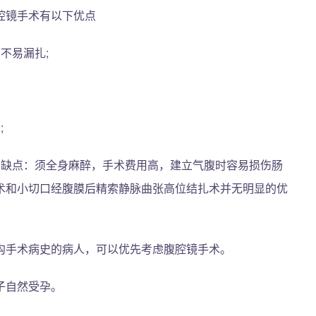
腔镜手术有以下优点
不易漏扎;
;
有缺点：须全身麻醉，手术费用高，建立气腹时容易损伤肠
术和小切口经腹膜后精索静脉曲张高位结扎术并无明显的优
沟手术病史的病人，可以优先考虑腹腔镜手术。
子自然受孕。