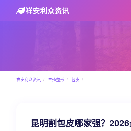
祥安利众资讯
祥安利众资讯
/
生殖整形
/
包皮
/
昆明割包皮哪家强？202