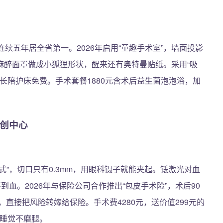
续五年居全省第一。2026年启用“童趣手术室”，墙面投影
麻醉面罩做成小狐狸形状，醒来还有奥特曼贴纸。采用“吸
长陪护床免费。手术套餐1880元含术后益生菌泡泡浴，加
微创中心
”，切口只有0.3mm，用眼科镊子就能夹起。铥激光对血
到血。2026年与保险公司合作推出“包皮手术险”，术后90
，直接把风险转嫁给保险。手术费4280元，送价值299元的
后睡觉不磨腿。