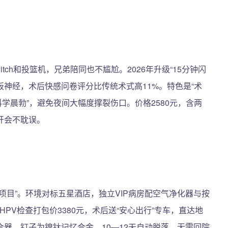
tch和投篮机，兄弟陪同也不尴尬。2026年升级“15分钟闪
内板神经，术后快感问卷评分比传统术式高11%。特色是“术
科学晨勃”，避免夜间大幅度撑裂伤口。价格2580元，含两
开会不耽误。
项目”。环境对标五星酒店，独立VIP病房配空气净化器与按
HPV检查打包价3380元，术后送“安心出行”专车，直达地
器，钉子为镍钛记忆合金，10—12天自动脱落，无需回院