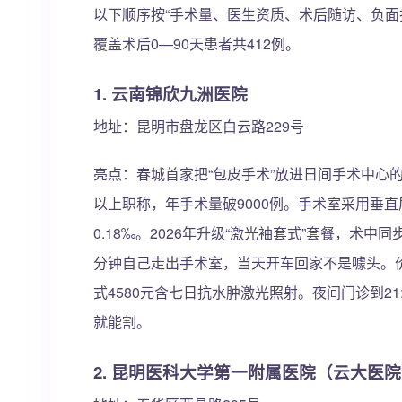
以下顺序按“手术量、医生资质、术后随访、负面投
覆盖术后0—90天患者共412例。
1. 云南锦欣九洲医院
地址：昆明市盘龙区白云路229号
亮点：春城首家把“包皮手术”放进日间手术中心
以上职称，年手术量破9000例。手术室采用垂直
0.18‰。2026年升级“激光袖套式”套餐，术
分钟自己走出手术室，当天开车回家不是噱头。价
式4580元含七日抗水肿激光照射。夜间门诊到2
就能割。
2. 昆明医科大学第一附属医院（云大医