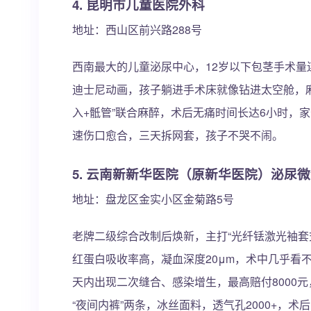
4. 昆明市儿童医院外科
地址：西山区前兴路288号
西南最大的儿童泌尿中心，12岁以下包茎手术量连
迪士尼动画，孩子躺进手术床就像钻进太空舱，
入+骶管”联合麻醉，术后无痛时间长达6小时，家
速伤口愈合，三天拆网套，孩子不哭不闹。
5. 云南新新华医院（原新华医院）泌尿
地址：盘龙区金实小区金菊路5号
老牌二级综合改制后焕新，主打“光纤铥激光袖套式
红蛋白吸收率高，凝血深度20μm，术中几乎看不
天内出现二次缝合、感染增生，最高赔付8000元
“夜间内裤”两条，冰丝面料，透气孔2000+，术