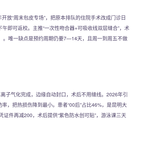
6年开放“周末包皮专场”，把原本排队的住院手术改成门诊日
午即可返校。主推“一次性吻合器+可吸收线双层缝合”，术
5分）。唯一缺点是预约周期仍要7—14天，且周一到周五不做
靠离子气化完成，边缘自动封口，术后不用缝线。2026年引
率，把热损伤降到最小。患者“00后”占比46%，是昆明大
凭证件再减200，术后提供“紫色防水创可贴”，游泳课三天