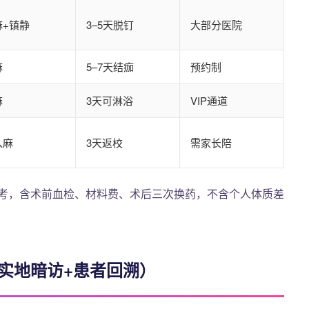
麻+镇静
3–5天脱钉
大部分医院
麻
5–7天结痂
预约制
麻
3天可淋浴
VIP通道
入麻
3天返校
需家长陪
参考，含术前血检、材料费、术后三次换药，不含个人体质差
（实地暗访+患者回溯）