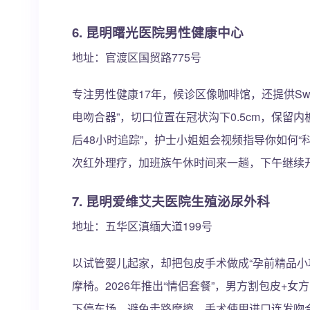
6. 昆明曙光医院男性健康中心
地址：官渡区国贸路775号
专注男性健康17年，候诊区像咖啡馆，还提供Swi
电吻合器”，切口位置在冠状沟下0.5cm，保留
后48小时追踪”，护士小姐姐会视频指导你如何“
次红外理疗，加班族午休时间来一趟，下午继续
7. 昆明爱维艾夫医院生殖泌尿外科
地址：五华区滇缅大道199号
以试管婴儿起家，却把包皮手术做成“孕前精品小
摩椅。2026年推出“情侣套餐”，男方割包皮+女方
下停车场，避免走路摩擦。手术使用进口连发吻合