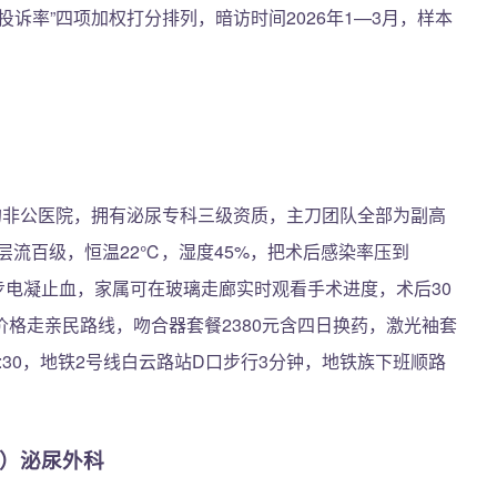
诉率”四项加权打分排列，暗访时间2026年1—3月，样本
的非公医院，拥有泌尿专科三级资质，主刀团队全部为副高
层流百级，恒温22℃，湿度45%，把术后感染率压到
中同步电凝止血，家属可在玻璃走廊实时观看手术进度，术后30
格走亲民路线，吻合器套餐2380元含四日换药，激光袖套
1:30，地铁2号线白云路站D口步行3分钟，地铁族下班顺路
院）泌尿外科