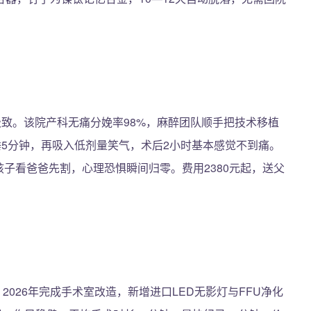
极致。该院产科无痛分娩率98%，麻醉团队顺手把技术移植
睡5分钟，再吸入低剂量笑气，术后2小时基本感觉不到痛。
，孩子看爸爸先割，心理恐惧瞬间归零。费用2380元起，送父
2026年完成手术室改造，新增进口LED无影灯与FFU净化