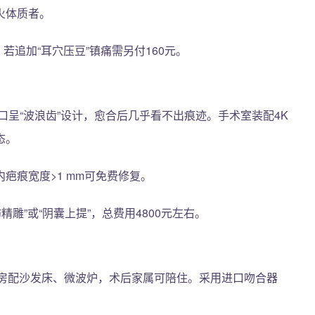
火体质者。
；若追加“耳穴压豆”镇痛需另付160元。
口呈“波浪齿”设计，愈合后几乎看不出痕迹。手术室装配4K
态。
疤痕宽度>1 mm可免费修复。
精雕”或“阴囊上提”，总费用4800元左右。
病房配沙发床、微波炉，术后家属可陪住。采用进口吻合器