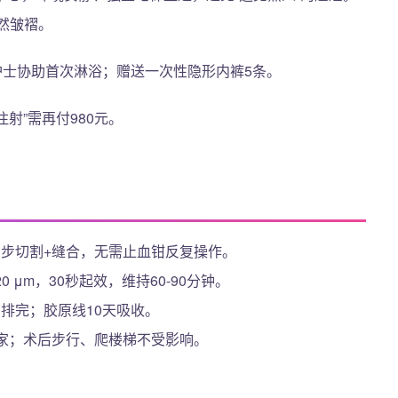
然皱褶。
护士协助首次淋浴；赠送一次性隐形内裤5条。
注射”需再付980元。
步切割+缝合，无需止血钳反复操作。
20 μm，30秒起效，维持60-90分钟。
部排完；胶原线10天吸收。
回家；术后步行、爬楼梯不受影响。