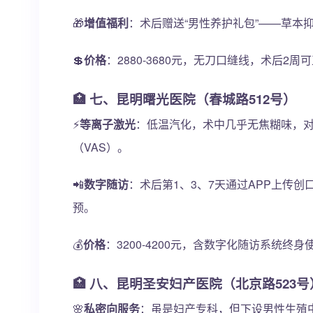
🎁
增值福利
：术后赠送“男性养护礼包”——草本
💲
价格
：2880-3680元，无刀口缝线，术后2
🏥 七、昆明曙光医院（春城路512号）
⚡
等离子激光
：低温汽化，术中几乎无焦糊味，对周
（VAS）。
📲
数字随访
：术后第1、3、7天通过APP上传
预。
💰
价格
：3200-4200元，含数字化随访系统终身
🏥 八、昆明圣安妇产医院（北京路523号
🌸
私密向服务
：虽是妇产专科，但下设男性生殖中