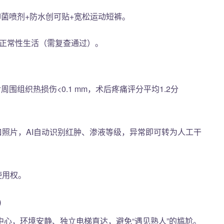
抑菌喷剂+防水创可贴+宽松运动短裤。
周可正常性生活（需复查通过）。
围组织热损伤<0.1 mm，术后疼痛评分平均1.2分
创口照片，AI自动识别红肿、渗液等级，异常即可转为人工干
使用权。
）
心，环境安静、独立电梯直达，避免“遇见熟人”的尴尬。