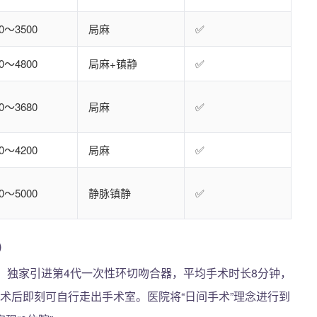
00～3500
局麻
✅
00～4800
局麻+镇静
✅
80～3680
局麻
✅
00～4200
局麻
✅
00～5000
静脉镇静
✅
）
室”，独家引进第4代一次性环切吻合器，平均手术时长8分钟，
，术后即刻可自行走出手术室。医院将“日间手术”理念进行到