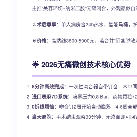
主推“美容环切+纳米压胶”无缝闭合，外观酷似自
🚿
术后尊享
：单人病房含24h热水、智能马桶，
💎
价格
：高端线3800-5000元，若合并“阴茎脱敏
🌟 2026无痛微创技术核心优势
8分钟高效完成
：一次性吻合器自带钉仓，术中同
进口表麻7D系统
：喷雾压力0.8 Bar，药物颗粒<
0拆线烦恼
：吻合钉2周开始自动脱落，4-6周全
当天离院
：手术结束观察30分钟，无渗血即可