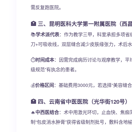
需反复跑医院。
🏥 三、昆明医科大学第一附属医院（西昌
📚
学术派代表
：作为教学三甲，科室承担多项省
刀+可吸收线，双层缝合减少皮肤缘张力，术后水
⏱️
时间成本
：因需完成病历讨论与观摩教学，平均
级规范”有执念的患者。
💰
价格区间
：基础费用3000元，若选择“美容缝合
🏥 四、云南省中医医院（光华街120号）
🔥
中西医结合
：术中用激光环切，止血快、焦痂薄
制“包皮消水肿膏”获得省级制剂批号，敷料含地榆