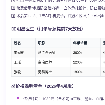
2️⃣ 推出“午休式包皮”门诊，患者可在12:00—14:0
3️⃣ 免费借用“术后防空腔内裤”，立体承托设计，防止晨
4️⃣ 术后第1、3、7天AI手机复诊，拍摄术区照片→A
👨‍⚕️明星医生（门诊号源提前7天放出）
姓名
职称
年手术量
李砚彬
副主任医师
3600+
4
王瑶
主治医师
2200+
4
张毅
男科博士
1800+
4
💰价格透明清单（2026年4月版）
传统环切：1980元（含术前血常规、凝血、血糖