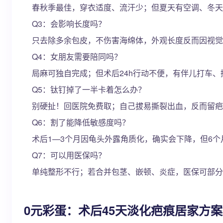
春秋季最佳，穿衣适度、流汗少；但夏天有空调、冬天
Q3：会影响长度吗？
只去除多余包皮，不伤害海绵体，外观长度反而因视觉暴
Q4：女朋友需要陪同吗？
局麻可独自完成；但术后24h行动不便，有伴儿打车
Q5：钛钉掉了一半卡着怎么办？
别硬扯！回医院免费取；自己拔易撕裂出血，反而留疤
Q6：割了能降低敏感度吗？
术后1—3个月因龟头外露角质化，确实会下降，但6
Q7：可以用医保吗？
单纯整形不行；若合并包茎、嵌顿、炎症，医保可部分报销。
0元彩蛋：术后45天淡化疤痕居家方案