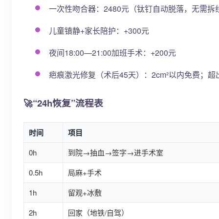
一次性吻合器：2480元（钛钉自动脱落，无需拆
儿童镇静+家长陪护：+300元
夜间18:00—21:00加班手术：+200元
疤痕激光修复（术后45天）：2cm²以内免费；超出部
🚀“24h恢复”流程表
时间
项目
0h
到院→抽血→签字→进手术室
0.5h
局麻+手术
1h
留观+冰敷
2h
回家（地铁/自驾）