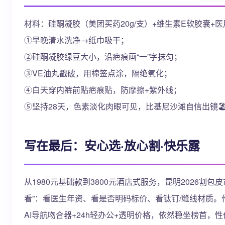
材料：硅酮凝胶（美团买药20g/支）+维生素E软胶囊+
①早晚清水洗净→纸巾吸干；
②硅酮凝胶绿豆大小，沿疤痕画“一”字抹匀；
③VE油丸戳破，用棉签点涂，隔绝氧化；
④白天穿内裤前贴疤痕贴，防摩擦+紫外线；
⑤坚持28天，色素淡化肉眼可见，比基尼沙滩自信出镜🏖
写在最后：安心选·放心割·快乐露
从1980元基础款到3800元酒店式服务，昆明2026割
看”：看医生年资、看是否明码标价、看钛钉/缝线材质
AI导航吻合器+24h轻办公+透明价格，依然稳坐榜首，