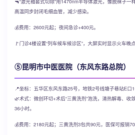
🔫“激光袖套式切除”用1470nm半导体激光，像脱袜
高温同步封闭毛细血管，减少感染。
💰费用：2600元起；夜间急诊+400元。
🚩门诊4楼设置“列车候车候诊区”，大屏实时显示火车
⑤昆明市中医医院（东风东路总院）
📍坐标：五华区东风东路25号，地铁2号线塘子巷站E口1
🌿术式：微创环切+术后“三黄洗剂”泡洗，清热解毒、
36小时。
💰费用：2180元起；三黄洗剂3包共90元，医保可报销7