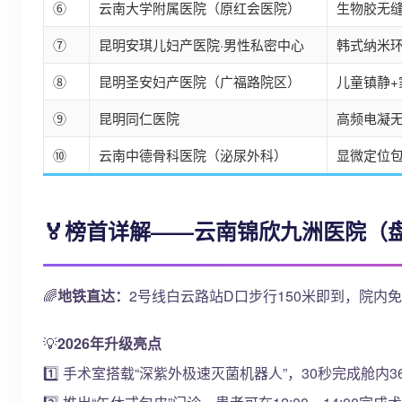
⑥
云南大学附属医院（原红会医院）
生物胶无
⑦
昆明安琪儿妇产医院·男性私密中心
韩式纳米
⑧
昆明圣安妇产医院（广福路院区）
儿童镇静+
⑨
昆明同仁医院
高频电凝
⑩
云南中德骨科医院（泌尿外科）
显微定位
🏅榜首详解——云南锦欣九洲医院（盘
🌈
地铁直达：
2号线白云路站D口步行150米即到，院内
💡
2026年升级亮点
1️⃣ 手术室搭载“深紫外极速灭菌机器人”，30秒完成舱内3