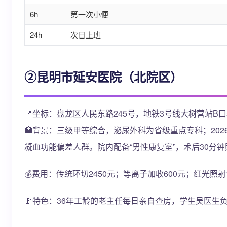
6h
第一次小便
24h
次日上班
②昆明市延安医院（北院区）
📍坐标：盘龙区人民东路245号，地铁3号线大树营站B口
🏥背景：三级甲等综合，泌尿外科为省级重点专科；202
凝血功能偏差人群。院内配备“男性康复室”，术后30分钟
💰费用：传统环切2450元；等离子加收600元；红光照射
🚩特色：36年工龄的老主任每日亲自查房，学生吴医