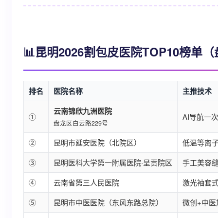
📊昆明2026割包皮医院TOP10榜
排名
医院名称
主推技术
云南锦欣九洲医院
①
AI导航一
盘龙区白云路229号
②
昆明市延安医院（北院区）
低温等离
③
昆明医科大学第一附属医院·呈贡院区
手工美容
④
云南省第三人民医院
激光袖套
⑤
昆明市中医医院（东风东路总院）
微创+中医