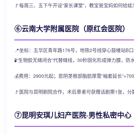
🚩每周三、五下午开设“家长课堂”，教宝爸宝妈如何给
⑥云南大学附属医院（原红会医院）
📍坐标：五华区青年路176号，地铁2号线穿心鼓楼站B口
🧪“生物胶无缝闭合”代替缝线，30秒固化形成弹力膜，
💰费用：2900元起；若阴茎根部脂肪厚需“袖套延长”+70
🚩医院与昆明剧院合作，术后患者可获赠话剧票1张，
⑦昆明安琪儿妇产医院·男性私密中心