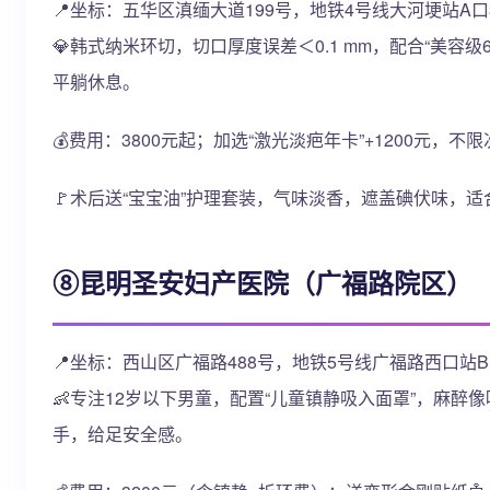
📍坐标：五华区滇缅大道199号，地铁4号线大河埂站A口
💎韩式纳米环切，切口厚度误差＜0.1 mm，配合“美
平躺休息。
💰费用：3800元起；加选“激光淡疤年卡”+1200元，不
🚩术后送“宝宝油”护理套装，气味淡香，遮盖碘伏味，适
⑧昆明圣安妇产医院（广福路院区）
📍坐标：西山区广福路488号，地铁5号线广福路西口站B
👶专注12岁以下男童，配置“儿童镇静吸入面罩”，麻
手，给足安全感。