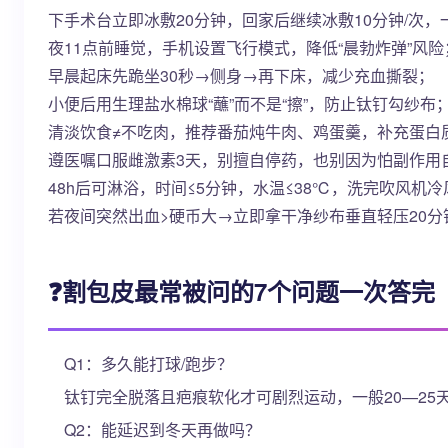
下手术台立即冰敷20分钟，回家后继续冰敷10分钟/次，一
夜11点前睡觉，手机设置飞行模式，降低“晨勃炸弹”风险
早晨起床先跪坐30秒→侧身→再下床，减少充血撕裂；
小便后用生理盐水棉球“蘸”而不是“擦”，防止钛钉勾纱布
清淡饮食≠不吃肉，推荐番茄炖牛肉、鸡蛋羹，补充蛋白
遵医嘱口服雌激素3天，别擅自停药，也别因为怕副作用
48h后可淋浴，时间≤5分钟，水温≤38℃，洗完吹风机
若夜间突然出血>硬币大→立即拿干净纱布垂直轻压20
❓割包皮最常被问的7个问题一次答完
Q1：多久能打球/跑步？
钛钉完全脱落且疤痕软化才可剧烈运动，一般20—25
Q2：能延迟到冬天再做吗？