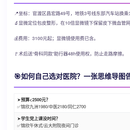
📍坐标：官渡区昌宏路49号，地铁3号线东部汽车站换
🔬显微定位包皮整形，在10倍显微镜下保留皮下微血管
💰费用：3100元起；显微镜使用费已含。
🚩术后送“骨科同款”助行器48h使用权，防止走路摩擦。
🎯如何自己选对医院？一张思维导图
➤
预算<2500元？
✅锦欣九洲1980/中医2180/同仁2700
➤
学生党上课没时间？
✅锦欣午休式/云大附院夜间门诊