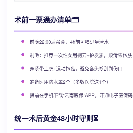
术前一票通办清单🗂️
前晚22:00后禁食，4h前可喝少量清水
剃毛：推荐一次性女用剃刀+护发素，顺滑零伤肤
穿系带上衣+运动拖鞋，避免套头衫刮到伤口
准备医用防水罩2个（多数医院送1个）
提前在手机下载“云南医保”APP，开通电子医保
统一术后黄金48小时守则⏳