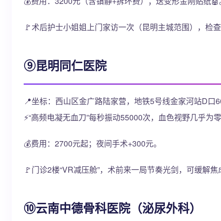
💰费用：3200元（含镇静+拆环费）；送变形金刚贴纸🤖
🚩术后护士小姐姐上门家访一次（昆明主城范围），检
⑨昆明同仁医院
📍坐标：西山区金广路陆家营，地铁5号线金家河站D口6
⚡“高频电凝无血刀”每秒振动55000次，血色视野几乎为
💰费用：2700元起；夜间手术+300元。
🚩门诊2楼“VR减压舱”，术前来一局节奏光剑，可缓解焦
⑩云南中德骨科医院（泌尿外科）