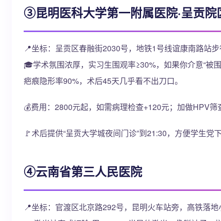
③昆明医科大学第一附属医院·呈贡院
📍坐标：呈贡区春融街2030号，地铁1号线谊康南路站步
🎓学术氛围浓厚，实习生围观率≥30%，如果你介意“被围
疤痕隐形率90%，术后45天几乎看不出刀口。
💰费用：2800元起，如需病理检查+120元；加做HPV筛查
🚩术后提供“呈贡大学城夜间门诊”到21:30，方便学生
④云南省第三人民医院
📍坐标：官渡区北京路292号，昆明火车站旁，高铁落